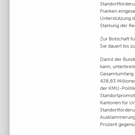
Standortförderu
Franken eingese
Unterstützung d
Stärkung der Re
Zur Botschaft f
Sie dauert bis z
Damit der Bunde
kann, unterbrei
Gesamtumfang vo
428,83 Millione
der KMU-Politik
Standortpromoti
Kantonen für Un
Standortförderu
Ausklammerung 
Prozent gegenüb