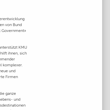
terentwicklung
ngen von Bund
tal Government»
unterstützt KMU
lft ihnen, sich
ehmender
el komplexer.
n neue und
rte Firmen
die ganze
 Lebens- und
usdestinationen