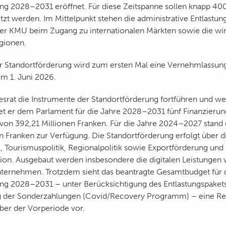
ng 2028–2031 eröffnet. Für diese Zeitspanne sollen knapp 400
tzt werden. Im Mittelpunkt stehen die administrative Entlastun
er KMU beim Zugang zu internationalen Märkten sowie die wir
gionen.
ür Standortförderung wird zum ersten Mal eine Vernehmlassun
um 1. Juni 2026.
srat die Instrumente der Standortförderung fortführen und we
tet er dem Parlament für die Jahre 2028–2031 fünf Finanzieru
n 392,21 Millionen Franken. Für die Jahre 2024–2027 stand 
n Franken zur Verfügung. Die Standortförderung erfolgt über d
, Tourismuspolitik, Regionalpolitik sowie Exportförderung und
on. Ausgebaut werden insbesondere die digitalen Leistungen
ternehmen. Trotzdem sieht das beantragte Gesamtbudget für 
ng 2028–2031 – unter Berücksichtigung des Entlastungspaket
der Sonderzahlungen (Covid/Recovery Programm) – eine Re
er der Vorperiode vor.