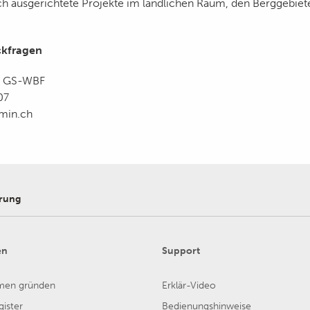
ich ausgerichtete Projekte im ländlichen Raum, den Berggebie
ckfragen
n GS-WBF
07
min.ch
erung
en
Support
men gründen
Erklär-Video
ister
Bedienungshinweise