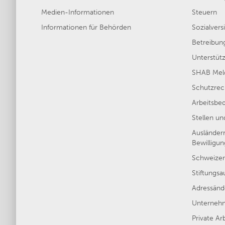
Medien-Informationen
Steuern
Informationen für Behörden
Sozialver
Betreibun
Unterstütz
SHAB Meld
Schutzrec
Arbeitsbe
Stellen u
Ausländer
Bewilligu
Schweizer
Stiftungsa
Adressänd
Unternehm
Private Ar