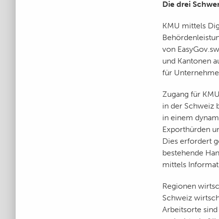
Die drei Schwe
KMU mittels Digi
Behördenleistun
von EasyGov.swi
und Kantonen au
für Unternehme
Zugang für KMU 
in der Schweiz 
in einem dynam
Exporthürden un
Dies erfordert g
bestehende Han
mittels Informa
Regionen wirtsch
Schweiz wirtscha
Arbeitsorte sin