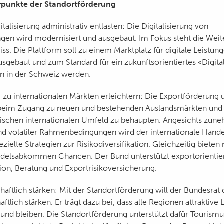
rpunkte der Standortförderung
talisierung administrativ entlasten: Die Digitalisierung von
gen wird modernisiert und ausgebaut. Im Fokus steht die Wei
ss. Die Plattform soll zu einem Marktplatz für digitale Leistu
sgebaut und zum Standard für ein zukunftsorientiertes «Digi
n in der Schweiz werden.
zu internationalen Märkten erleichtern: Die Exportförderung 
beim Zugang zu neuen und bestehenden Auslandsmärkten und hi
ischen internationalen Umfeld zu behaupten. Angesichts zun
d volatiler Rahmenbedingungen wird der internationale Hand
ezielte Strategien zur Risikodiversifikation. Gleichzeitig biete
delsabkommen Chancen. Der Bund unterstützt exportorientie
tion, Beratung und Exportrisikoversicherung.
aftlich stärken: Mit der Standortförderung will der Bundesrat 
ftlich stärken. Er trägt dazu bei, dass alle Regionen attraktive
d und bleiben. Die Standortförderung unterstützt dafür Tourism