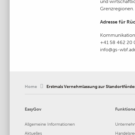
und wirtschaftl
Grenzregionen.
Adresse für Rü
Kommunikatio
+41 58 462 20 
info@gs-wbf.ad
Home
Erstmals Vernehmlassung zur Standortförd
EasyGov
Funktion
Allgemeine Informationen
Unterneh
Aktuelles
Handelsreg