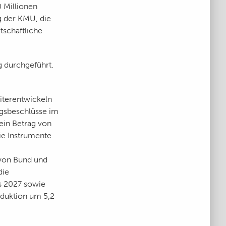
 Millionen
g der KMU, die
tschaftliche
g durchgeführt.
iterentwickeln
ngsbeschlüsse im
ein Betrag von
ie Instrumente
 von Bund und
die
s 2027 sowie
duktion um 5,2