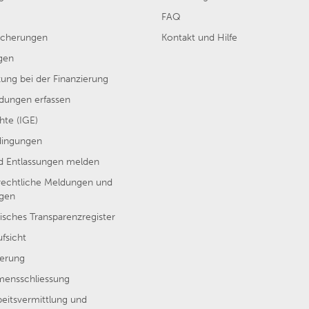
FAQ
sicherungen
Kontakt und Hilfe
gen
ung bei der Finanzierung
ungen erfassen
hte (IGE)
dingungen
nd Entlassungen melden
rechtliche Meldungen und
ngen
isches Transparenzregister
ufsicht
erung
ensschliessung
beitsvermittlung und