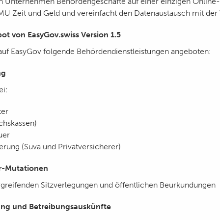
 Unternehmen Behördengeschäfte auf einer einzigen Online-
MU Zeit und Geld und vereinfacht den Datenaustausch mit der
ot von EasyGov.swiss Version 1.5
auf EasyGov folgende Behördendienstleistungen angeboten:
ng
i:
ter
chskassen)
uer
erung (Suva und Privatversicherer)
r-Mutationen
greifenden Sitzverlegungen und öffentlichen Beurkundungen
ung und Betreibungsauskünfte