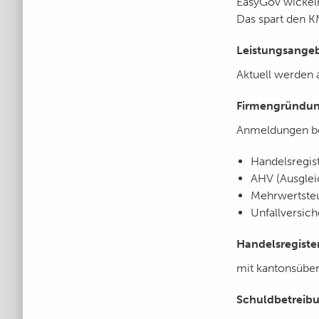
EasyGov wickeln
Das spart den K
Leistungsangeb
Aktuell werden 
Firmengründu
Anmeldungen be
Handelsregis
AHV (Ausglei
Mehrwertste
Unfallversich
Handelsregiste
mit kantonsüber
Schuldbetreib