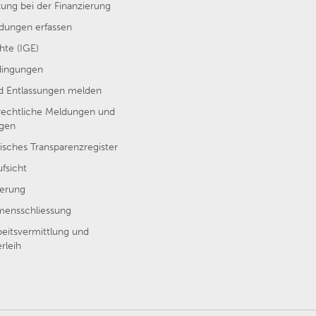
ung bei der Finanzierung
ungen erfassen
hte (IGE)
dingungen
nd Entlassungen melden
rechtliche Meldungen und
ngen
isches Transparenzregister
ufsicht
erung
ensschliessung
beitsvermittlung und
rleih