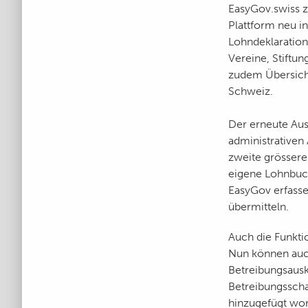
EasyGov.swiss zu
Plattform neu i
Lohndeklaration
Vereine, Stiftu
zudem Übersicht
Schweiz.
Der erneute Au
administrativen
zweite grösser
eigene Lohnbuch
EasyGov erfasse
übermitteln.
Auch die Funkti
Nun können auc
Betreibungsausk
Betreibungsscha
hinzugefügt wor