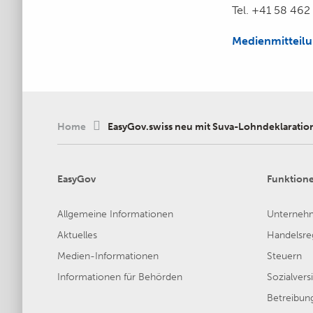
Tel. +41 58 462
Medienmitteilu
Home
EasyGov.swiss neu mit Suva-Lohndeklaratio
EasyGov
Funktion
Allgemeine Informationen
Unterneh
Aktuelles
Handelsreg
Medien-Informationen
Steuern
Informationen für Behörden
Sozialver
Betreibun