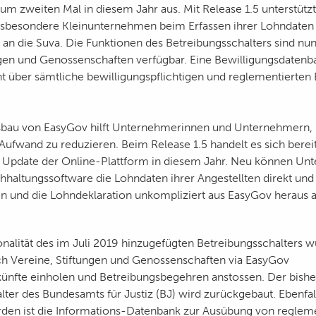
m zweiten Mal in diesem Jahr aus. Mit Release 1.5 unterstützt 
nsbesondere Kleinunternehmen beim Erfassen ihrer Lohndaten 
 an die Suva. Die Funktionen des Betreibungsschalters sind nun
ngen und Genossenschaften verfügbar. Eine Bewilligungsdatenba
 über sämtliche bewilligungspflichtigen und reglementierten 
sbau von EasyGov hilft Unternehmerinnen und Unternehmern, 
 Aufwand zu reduzieren. Beim Release 1.5 handelt es sich berei
e Update der Online-Plattform in diesem Jahr. Neu können U
haltungssoftware die Lohndaten ihrer Angestellten direkt und 
n und die Lohndeklaration unkompliziert aus EasyGov heraus a
onalität des im Juli 2019 hinzugefügten Betreibungsschalters w
h Vereine, Stiftungen und Genossenschaften via EasyGov
ünfte einholen und Betreibungsbegehren anstossen. Der bishe
lter des Bundesamts für Justiz (BJ) wird zurückgebaut. Ebenfal
den ist die Informations-Datenbank zur Ausübung von reglem