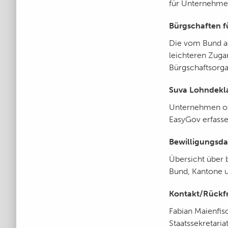
für Unternehmen
Bürgschaften 
Die vom Bund a
leichteren Zuga
Bürgschaftsorga
Suva Lohndekl
Unternehmen oh
EasyGov erfasse
Bewilligungsd
Übersicht über 
Bund, Kantone 
Kontakt/Rückf
Fabian Maienfis
Staatssekretaria