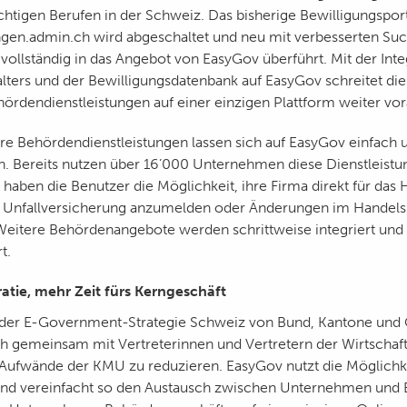
chtigen Berufen in der Schweiz. Das bisherige Bewilligungsport
gen.admin.ch wird abgeschaltet und neu mit verbesserten Su
 vollständig in das Angebot von EasyGov überführt. Mit der Inte
lters und der Bewilligungsdatenbank auf EasyGov schreitet di
hördendienstleistungen auf einer einzigen Plattform weiter vor
re Behördendienstleistungen lassen sich auf EasyGov einfach 
n. Bereits nutzen über 16’000 Unternehmen diese Dienstleistun
aben die Benutzer die Möglichkeit, ihre Firma direkt für das H
 Unfallversicherung anzumelden oder Änderungen im Handelsr
itere Behördenangebote werden schrittweise integriert und 
t.
atie, mehr Zeit fürs Kerngeschäft
il der E-Government-Strategie Schweiz von Bund, Kantone un
ch gemeinsam mit Vertreterinnen und Vertretern der Wirtschaft 
 Aufwände der KMU zu reduzieren. EasyGov nutzt die Möglichk
 und vereinfacht so den Austausch zwischen Unternehmen und 