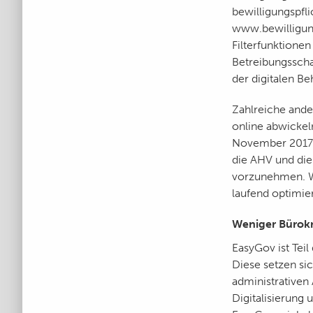
bewilligungspfli
www.bewilligun
Filterfunktionen
Betreibungsscha
der digitalen Be
Zahlreiche ande
online abwickel
November 2017 h
die AHV und die
vorzunehmen. We
laufend optimier
Weniger Bürokr
EasyGov ist Te
Diese setzen si
administrativen
Digitalisierung