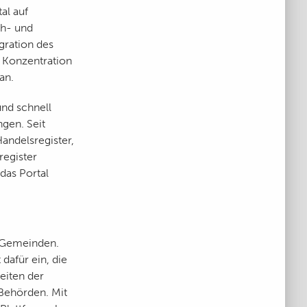
al auf
ch- und
gration des
e Konzentration
an.
und schnell
gen. Seit
andelsregister,
egister
das Portal
d Gemeinden.
dafür ein, die
eiten der
Behörden. Mit