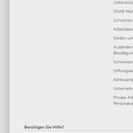
Unterstütz
SHAB Meld
Schutzrec
Arbeitsbe
Stellen u
Ausländer
Bewilligu
Schweizer
Stiftungsa
Adressänd
Unternehm
Private Ar
Personalve
Benötigen Sie Hilfe?