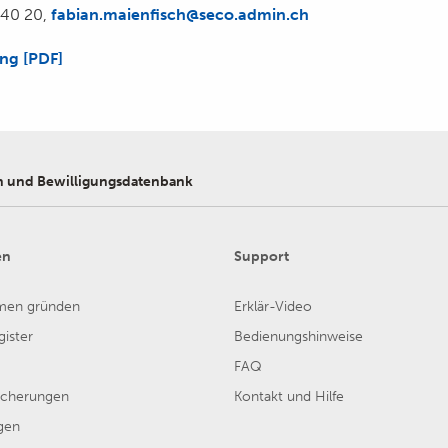
 40 20,
fabian.maienfisch@seco.admin.ch
ng [PDF]
n und Bewilligungsdatenbank
en
Support
men gründen
Erklär-Video
ister
Bedienungshinweise
FAQ
sicherungen
Kontakt und Hilfe
gen