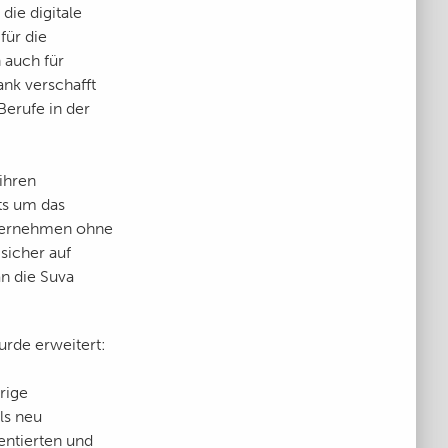
die digitale
für die
 auch für
nk verschafft
Berufe in der
ihren
ts um das
nternehmen ohne
sicher auf
n die Suva
urde erweitert:
rige
ls neu
entierten und