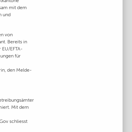
otkantone
insam mit dem
n und
en von
t. Bereits in
ür EU/EFTA-
gungen für
rin, den Melde-
etreibungsämter
miert. Mit dem
Gov schliesst