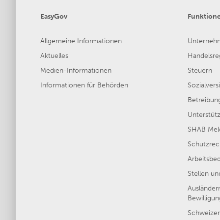
EasyGov
Funktion
Allgemeine Informationen
Unterneh
Aktuelles
Handelsreg
Medien-Informationen
Steuern
Informationen für Behörden
Sozialver
Betreibun
Unterstütz
SHAB Meld
Schutzrec
Arbeitsbe
Stellen u
Ausländer
Bewilligu
Schweizer