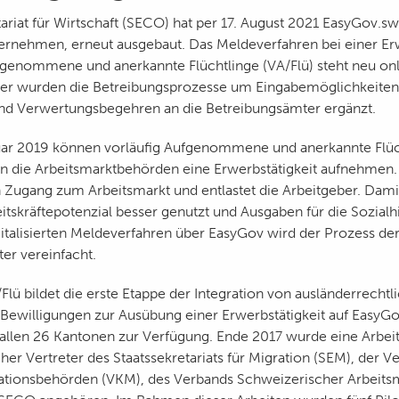
ariat für Wirtschaft (SECO) hat per 17. August 2021 EasyGov.sw
ternehmen, erneut ausgebaut. Das Meldeverfahren bei einer Erw
ufgenommene und anerkannte Flüchtlinge (VA/Flü) steht neu onl
ter wurden die Betreibungsprozesse um Eingabemöglichkeiten
nd Verwertungsbegehren an die Betreibungsämter ergänzt.
uar 2019 können vorläufig Aufgenommene und anerkannte Flüc
n die Arbeitsmarktbehörden eine Erwerbstätigkeit aufnehmen. 
n Zugang zum Arbeitsmarkt und entlastet die Arbeitgeber. Dami
itskräftepotenzial besser genutzt und Ausgaben für die Sozialhi
italisierten Meldeverfahren über EasyGov wird der Prozess de
er vereinfacht.
lü bildet die erste Etappe der Integration von ausländerrechtl
ewilligungen zur Ausübung einer Erwerbstätigkeit auf EasyGo
 allen 26 Kantonen zur Verfügung. Ende 2017 wurde eine Arbei
her Vertreter des Staatssekretariats für Migration (SEM), der V
rationsbehörden (VKM), des Verbands Schweizerischer Arbeit