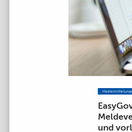
Medienmitteilung
EasyGov
Meldever
und vor