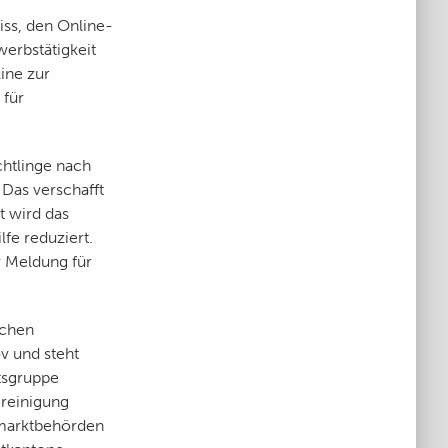
iss, den Online-
erbstätigkeit
ine zur
 für
htlinge nach
Das verschafft
t wird das
lfe reduziert.
r Meldung für
ichen
v und steht
tsgruppe
ereinigung
smarktbehörden