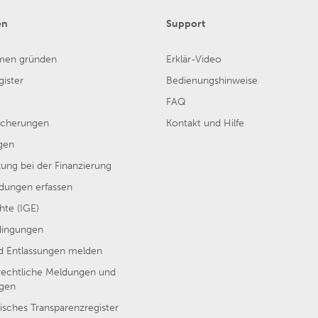
en
Support
men gründen
Erklär-Video
ister
Bedienungshinweise
FAQ
sicherungen
Kontakt und Hilfe
gen
ung bei der Finanzierung
ungen erfassen
hte (IGE)
dingungen
nd Entlassungen melden
rechtliche Meldungen und
ngen
isches Transparenzregister