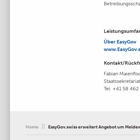
Betreibungsscha
Leistungsumfan
Über EasyGov
www.EasyGov.s
Kontakt/Rückf
Fabian Maienfis
Staatssekretaria
Tel. +41 58 462
Home
EasyGov.swiss erweitert Angebot um Meldev