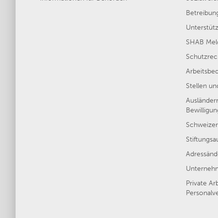
Betreibun
Unterstütz
SHAB Meld
Schutzrec
Arbeitsbe
Stellen u
Ausländer
Bewilligu
Schweizer
Stiftungsa
Adressänd
Unternehm
Private Ar
Personalve