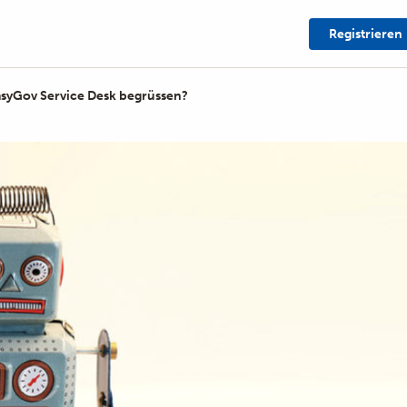
Registrieren
asyGov Service Desk begrüssen?