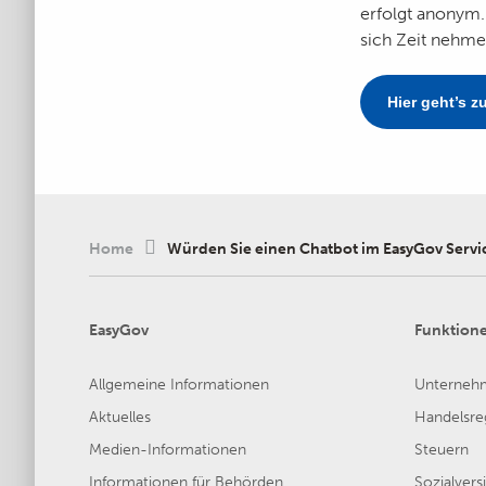
erfolgt anonym.
sich Zeit nehme
Hier geht’s z
Home
Würden Sie einen Chatbot im EasyGov Servi
EasyGov
Funktion
Allgemeine Informationen
Unterneh
Aktuelles
Handelsreg
Medien-Informationen
Steuern
Informationen für Behörden
Sozialver