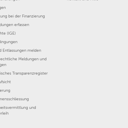
gen
ung bei der Finanzierung
ungen erfassen
hte (IGE)
dingungen
nd Entlassungen melden
rechtliche Meldungen und
ngen
isches Transparenzregister
ufsicht
erung
ensschliessung
beitsvermittlung und
rleih