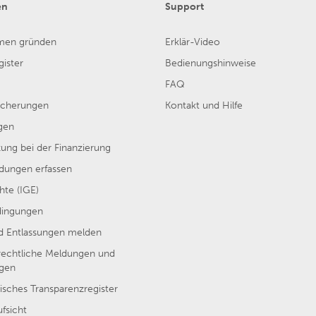
en
Support
men gründen
Erklär-Video
ister
Bedienungshinweise
FAQ
sicherungen
Kontakt und Hilfe
gen
ung bei der Finanzierung
ungen erfassen
hte (IGE)
dingungen
nd Entlassungen melden
rechtliche Meldungen und
ngen
isches Transparenzregister
ufsicht