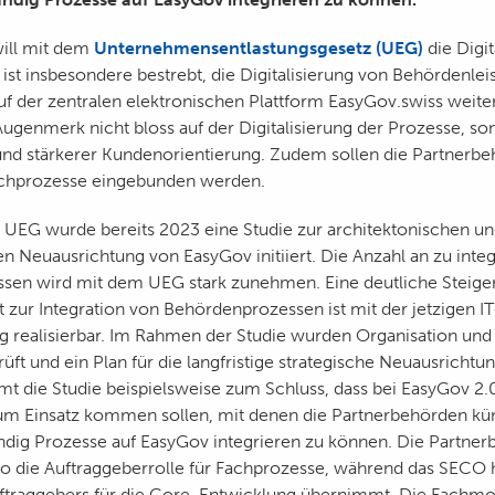
ill mit dem
Unternehmensentlastungsgesetz (UEG)
die Digit
 ist insbesondere bestrebt, die Digitalisierung von Behördenlei
 der zentralen elektronischen Plattform EasyGov.swiss weite
Augenmerk nicht bloss auf der Digitalisierung der Prozesse, so
nd stärkerer Kundenorientierung. Zudem sollen die Partnerb
Fachprozesse eingebunden werden.
as UEG wurde bereits 2023 eine Studie zur architektonischen u
en Neuausrichtung von EasyGov initiiert. Die Anzahl an zu inte
sen wird mit dem UEG stark zunehmen. Eine deutliche Steige
 zur Integration von Behördenprozessen ist mit der jetzigen IT
g realisierbar. Im Rahmen der Studie wurden Organisation und 
üft und ein Plan für die langfristige strategische Neuausrichtu
mmt die Studie beispielsweise zum Schluss, dass bei EasyGov 2
m Einsatz kommen sollen, mit denen die Partnerbehörden künf
ndig Prozesse auf EasyGov integrieren zu können. Die Partne
 die Auftraggeberrolle für Fachprozesse, während das SECO 
uftraggebers für die Core-Entwicklung übernimmt. Die Fachmo