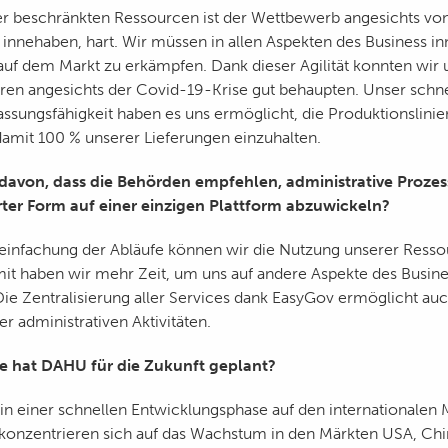
r beschränkten Ressourcen ist der Wettbewerb angesichts vo
 innehaben, hart. Wir müssen in allen Aspekten des Business in
 auf dem Markt zu erkämpfen. Dank dieser Agilität konnten wir 
hren angesichts der Covid-19-Krise gut behaupten. Unser schn
ssungsfähigkeit haben es uns ermöglicht, die Produktionslinie
damit 100 % unserer Lieferungen einzuhalten.
davon, dass die Behörden empfehlen, administrative Prozess
rter Form auf einer einzigen Plattform abzuwickeln?
einfachung der Abläufe können wir die Nutzung unserer Ress
it haben wir mehr Zeit, um uns auf andere Aspekte des Busine
Die Zentralisierung aller Services dank EasyGov ermöglicht au
 administrativen Aktivitäten.
e hat DAHU für die Zukunft geplant?
 in einer schnellen Entwicklungsphase auf den internationalen 
konzentrieren sich auf das Wachstum in den Märkten USA, Chi