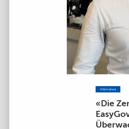
Interviews
«Die Zen
EasyGov
Überwac