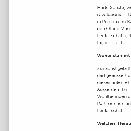
Harte Schale, w
revolutioniert. 
in Puidoux im K
den Office Mana
Leidenschaft g
täglich stellt.
Woher stammt d
Zunächst gefäll
darf geäussert 
dieses unterneh
Ausserdem bin ic
Wohlbefinden un
Partnerinnen u
Leidenschaft.
Welchen Heraus