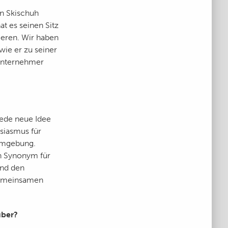
n Skischuh
at es seinen Sitz
ieren. Wir haben
wie er zu seiner
unternehmer
Jede neue Idee
siasmus für
sumgebung.
ch Synonym für
und den
gemeinsamen
über?