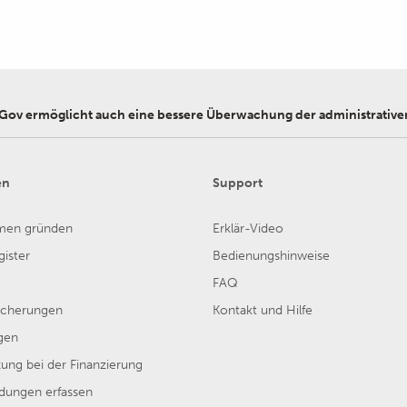
syGov ermöglicht auch eine bessere Überwachung der administrativen
en
Support
men gründen
Erklär-Video
ister
Bedienungshinweise
FAQ
sicherungen
Kontakt und Hilfe
gen
ung bei der Finanzierung
ungen erfassen