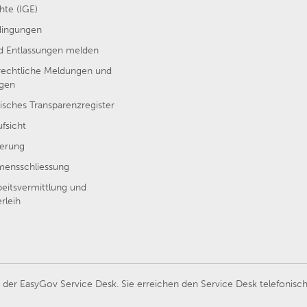
hte (IGE)
dingungen
nd Entlassungen melden
rechtliche Meldungen und
ngen
isches Transparenzregister
ufsicht
erung
ensschliessung
beitsvermittlung und
rleih
er EasyGov Service Desk. Sie erreichen den Service Desk telefonisch