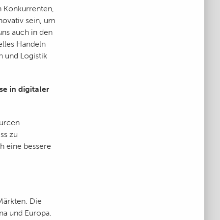
n Konkurrenten,
novativ sein, um
uns auch in den
elles Handeln
n und Logistik
e in digitaler
ourcen
ss zu
ch eine bessere
Märkten. Die
na und Europa.