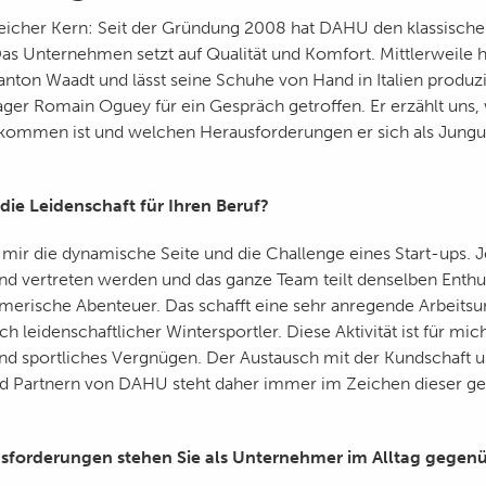
eicher Kern: Seit der Gründung 2008 hat DAHU den klassische
Das Unternehmen setzt auf Qualität und Komfort. Mittlerweile h
anton Waadt und lässt seine Schuhe von Hand in Italien produz
ger Romain Oguey für ein Gespräch getroffen. Er erzählt uns, 
ekommen ist und welchen Herausforderungen er sich als Jung
ie Leidenschaft für Ihren Beruf?
t mir die dynamische Seite und die Challenge eines Start-ups. 
und vertreten werden und das ganze Team teilt denselben Enthu
merische Abenteuer. Das schafft eine sehr anregende Arbeit
h leidenschaftlicher Wintersportler. Diese Aktivität ist für mi
d sportliches Vergnügen. Der Austausch mit der Kundschaft 
nd Partnern von DAHU steht daher immer im Zeichen dieser 
forderungen stehen Sie als Unternehmer im Alltag gegen