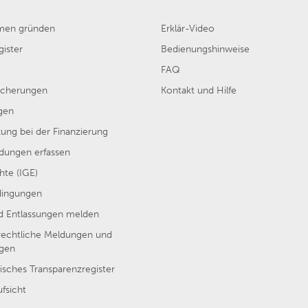
men gründen
Erklär-Video
ister
Bedienungshinweise
FAQ
sicherungen
Kontakt und Hilfe
gen
ung bei der Finanzierung
ungen erfassen
hte (IGE)
dingungen
nd Entlassungen melden
rechtliche Meldungen und
ngen
isches Transparenzregister
ufsicht