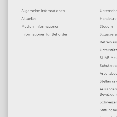
Allgemeine Informationen
Unterneh
Aktuelles
Handelsreg
Medien-Informationen
Steuern
Informationen für Behörden
Sozialver
Betreibun
Unterstütz
SHAB Meld
Schutzrec
Arbeitsbe
Stellen u
Ausländer
Bewilligu
Schweizer
Stiftungsa